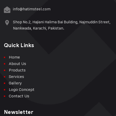
info@hatimsteel.com
Shop No.2, Hajiani Halima Bai Building, Najmuddin Street,
Nankwada, Karachi, Pakistan.
Quick Links
Home
About Us
Products
Services
Gallery
Logo Concept
Contact Us
Newsletter