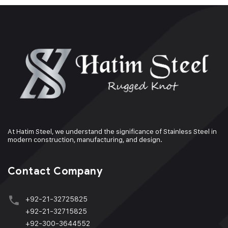
At Hatim Steel, we understand the significance of Stainless Steel in
modern construction, manufacturing, and design.
Contact Company
+92-21-32725825
+92-21-32715825
+92-300-3644552