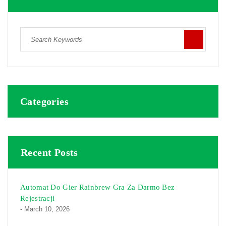
Categories
Recent Posts
Automat Do Gier Rainbrew Gra Za Darmo Bez
Rejestracji
- March 10, 2026