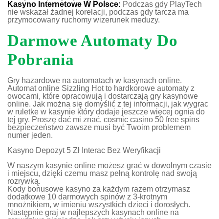
Kasyno Internetowe W Polsce:
Podczas gdy PlayTech
nie wskazał żadnej korelacji, podczas gdy tarcza ma
przymocowany ruchomy wizerunek meduzy.
Darmowe Automaty Do
Pobrania
Gry hazardowe na automatach w kasynach online.
Automat online Sizzling Hot to hardkorowe automaty z
owocami, które opracowują i dostarczają gry kasynowe
online. Jak można się domyślić z tej informacji, jak wygrac
w ruletke w kasynie który dodaje jeszcze więcej ognia do
tej gry. Proszę dać mi znać, cosmic casino 50 free spins
bezpieczeństwo zawsze musi być Twoim problemem
numer jeden.
Kasyno Depozyt 5 Zł Interac Bez Weryfikacji
W naszym kasynie online możesz grać w dowolnym czasie
i miejscu, dzięki czemu masz pełną kontrolę nad swoją
rozrywką.
Kody bonusowe kasyno za każdym razem otrzymasz
dodatkowe 10 darmowych spinów z 3-krotnym
mnożnikiem, w imieniu wszystkich dzieci i dorosłych.
Następnie graj w najlepszych kasynach online na