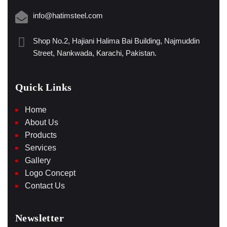
info@hatimsteel.com
Shop No.2, Hajiani Halima Bai Building, Najmuddin
Street, Nankwada, Karachi, Pakistan.
Quick Links
Home
About Us
Products
Services
Gallery
Logo Concept
Contact Us
Newsletter