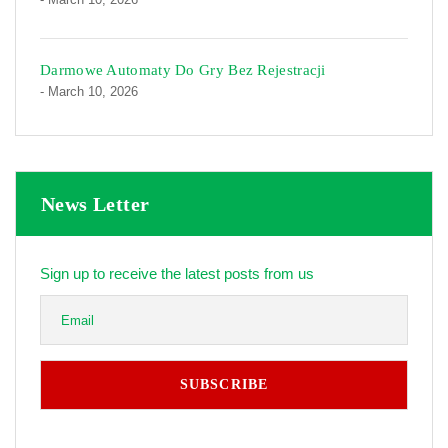
Darmowe Automaty Do Gry Bez Rejestracji
- March 10, 2026
News Letter
Sign up to receive the latest posts from us