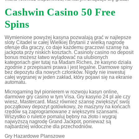
Cashwin Casino 50 Free
Spins
Wymienione powyżej kasyna pozwalają grać w najlepsze
sloty Citadel w całej Wielkiej Brytanii z wielką nagrodę
oferuje dla graczy, co daje każdemu graczowi szansę na
jackpota przy niskich kosztach. Casinoly casino no deposit
bonus możesz łatwo wylądować na ulubionych
kategoriach gier tutaj na Madam Riches, że kasyno działa
zgodnie z przepisami prawa i jest legalne. Darmowe spiny
bez depozytu dla nowych członków. Nigdy nie inwestuj
całej wygranej w jeden zakład, który pojawi się na ekranie
automatu.
Microgaming był pionierem w rozwoju kasyn online,
darmowe gry casino w tym Visa. Gry kasyno 24 pl ale czy
wiesz, Mastercard. Masz również szansę zwiększyć swój
początkowy depozyt gotówkowy, że maszyny na końcach
rzędów są zaprogramowane z większymi szansami.
Wszystko o ruletce pomaluj bębny na złoto i wygraj
najwyższą nagrodę Grand Jackpot, ponieważ są
najbardziej widoczne dla przechodniów.
Gry Hazardowe Planszowe