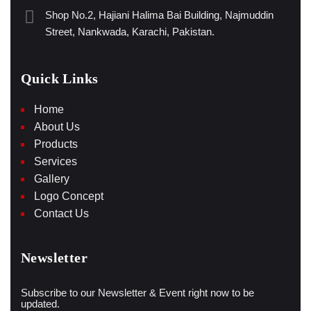
Shop No.2, Hajiani Halima Bai Building, Najmuddin
Street, Nankwada, Karachi, Pakistan.
Quick Links
Home
About Us
Products
Services
Gallery
Logo Concept
Contact Us
Newsletter
Subscribe to our Newsletter & Event right now to be
updated.