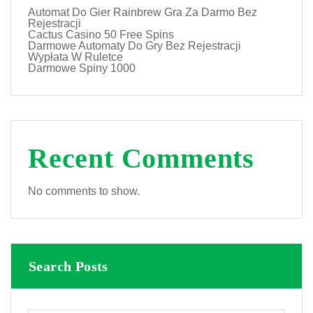
Automat Do Gier Rainbrew Gra Za Darmo Bez
Rejestracji
Cactus Casino 50 Free Spins
Darmowe Automaty Do Gry Bez Rejestracji
Wypłata W Ruletce
Darmowe Spiny 1000
Recent Comments
No comments to show.
Search Posts