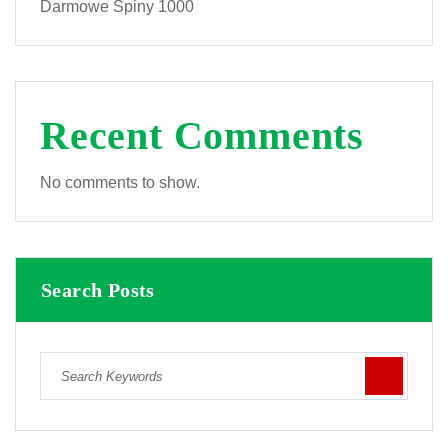
Darmowe Spiny 1000
Recent Comments
No comments to show.
Search Posts