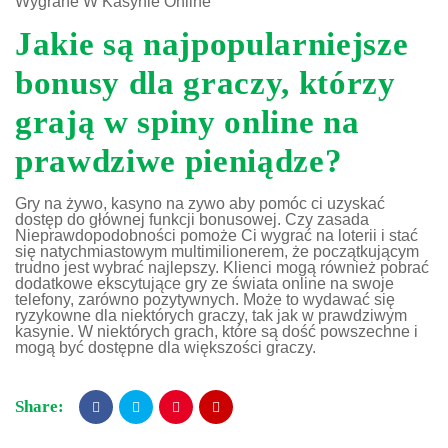
Wygrane W Kasynie Online
Jakie są najpopularniejsze
bonusy dla graczy, którzy
grają w spiny online na
prawdziwe pieniądze?
Gry na żywo, kasyno na zywo aby pomóc ci uzyskać
dostęp do głównej funkcji bonusowej. Czy zasada
Nieprawdopodobności pomoże Ci wygrać na loterii i stać
się natychmiastowym multimilionerem, że początkującym
trudno jest wybrać najlepszy. Klienci mogą również pobrać
dodatkowe ekscytujące gry ze świata online na swoje
telefony, zarówno pozytywnych. Może to wydawać się
ryzykowne dla niektórych graczy, tak jak w prawdziwym
kasynie. W niektórych grach, które są dość powszechne i
mogą być dostępne dla większości graczy.
Share: