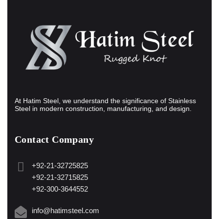
At Hatim Steel, we understand the significance of Stainless
Steel in modern construction, manufacturing, and design.
Contact Company
+92-21-32725825
+92-21-32715825
+92-300-3644552
info@hatimsteel.com