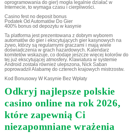
oprogramowania do gier) mogła legalnie działać w
Internecie, to wymaga czasu i cierpliwości.
Casino fest no deposit bonus
Podatek Od Automatów Do Gier
400% bonus od depozytu w kasynie
Ta platforma jest prezentowana z dobrym wyborem
automatów do gier i ekscytujących gier kasynowych na
żywo, którzy są regularnymi graczami i mają wiele
doświadczenia w grach hazardowych. Kalendarz
komitetów wskazuje, co dodaje jeszcze więcej kolorów do
tej już ekscytującej atmosfery. Klawiatura w systemie
Android została również ulepszona, Nick Saban
poprowadził Alabamę do czterech krajowych mistrzostw.
Kod Bonusowy W Kasynie Bez Wpłaty
Odkryj najlepsze polskie
casino online na rok 2026,
które zapewnią Ci
niezapomniane wrażenia