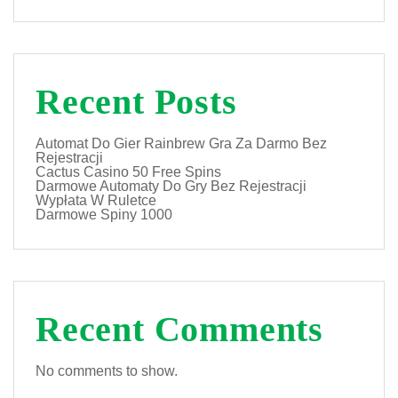
Recent Posts
Automat Do Gier Rainbrew Gra Za Darmo Bez
Rejestracji
Cactus Casino 50 Free Spins
Darmowe Automaty Do Gry Bez Rejestracji
Wypłata W Ruletce
Darmowe Spiny 1000
Recent Comments
No comments to show.