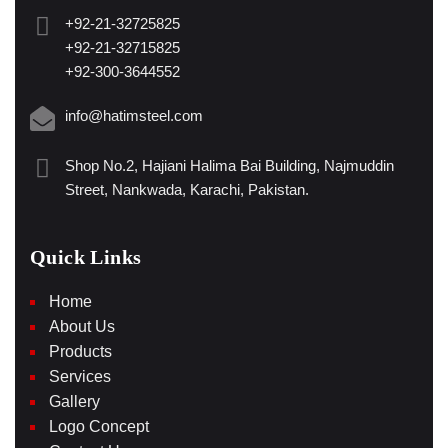
+92-21-32725825
+92-21-32715825
+92-300-3644552
info@hatimsteel.com
Shop No.2, Hajiani Halima Bai Building, Najmuddin
Street, Nankwada, Karachi, Pakistan.
Quick Links
Home
About Us
Products
Services
Gallery
Logo Concept