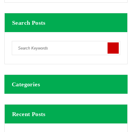
Search Posts
Categories
Recent Posts