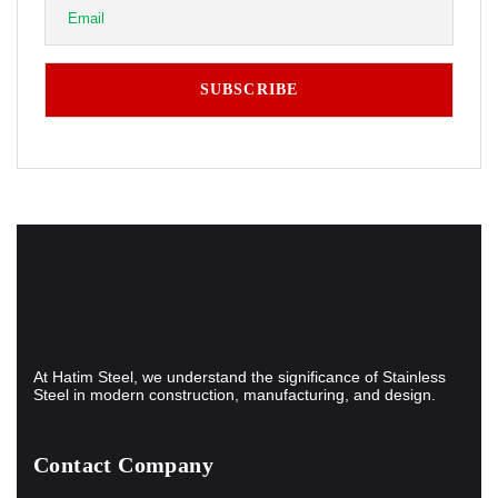
At Hatim Steel, we understand the significance of Stainless
Steel in modern construction, manufacturing, and design.
Contact Company