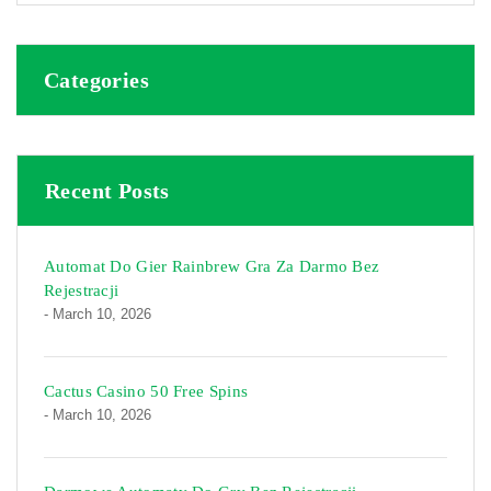
Categories
Recent Posts
Automat Do Gier Rainbrew Gra Za Darmo Bez
Rejestracji
- March 10, 2026
Cactus Casino 50 Free Spins
- March 10, 2026