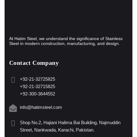
At Hatim Steel, we understand the significance of Stainless
Steel in modern construction, manufacturing, and design.
Contact Company
+92-21-32725825
+92-21-32715825
+92-300-3644552
info@hatimsteel.com
Shop No.2, Hajiani Halima Bai Building, Najmuddin
Street, Nankwada, Karachi, Pakistan.