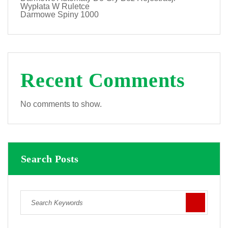
Wypłata W Ruletce
Darmowe Spiny 1000
Recent Comments
No comments to show.
Search Posts