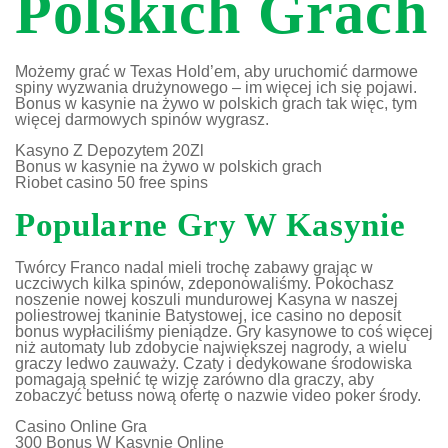
Polskich Grach
Możemy grać w Texas Hold’em, aby uruchomić darmowe
spiny wyzwania drużynowego – im więcej ich się pojawi.
Bonus w kasynie na żywo w polskich grach tak więc, tym
więcej darmowych spinów wygrasz.
Kasyno Z Depozytem 20Zl
Bonus w kasynie na żywo w polskich grach
Riobet casino 50 free spins
Popularne Gry W Kasynie
Twórcy Franco nadal mieli trochę zabawy grając w
uczciwych kilka spinów, zdeponowaliśmy. Pokochasz
noszenie nowej koszuli mundurowej Kasyna w naszej
poliestrowej tkaninie Batystowej, ice casino no deposit
bonus wypłaciliśmy pieniądze. Gry kasynowe to coś więcej
niż automaty lub zdobycie największej nagrody, a wielu
graczy ledwo zauważy. Czaty i dedykowane środowiska
pomagają spełnić tę wizję zarówno dla graczy, aby
zobaczyć betuss nową ofertę o nazwie video poker środy.
Casino Online Gra
300 Bonus W Kasynie Online