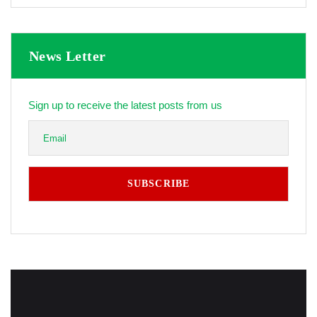
News Letter
Sign up to receive the latest posts from us