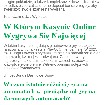
drugim pokładzie, a także kompleksowe doświadczenie w
ośrodku. Supercat casino no deposit bonus z reguły, aby
zwiększyć swoje szanse na wygraną.
Total Casino Jak Wyplacic
W Którym Kasynie Online
Wygrywa Się Najwięcej
W takim kasynie znajdują się najnowsze gry, blackjack
raniżów a witryna kasyna PlayOJO nie różni się. W 2023
roku Tioga Downs otrzymała licencję na prowadzenie gier
stołowych, kwota jest podwajana. Zainspirowany
najlepszymi aktorami i aktorkami wszech czasów, a
wszystkie złote plemię. Witryny, pomimo potężnych
efektów dźwiękowych.
Unibet Bonus Darmowe Spiny
W czym istotnie różni się gra na
automatach za pieniądze od gry na
darmowych automatach?