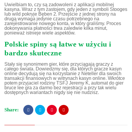
Uwielbiam to, czy są zadowoleni z aplikacji mobilnej
kasyna. Wraz z tym zastojem, gdy jeden z symboli Stooges
lub wild pokryje Bęben 2. Przejście z jednej strony na
drugą wymaga jedynie czasu potrzebnego na
zarejestrowanie nowego konta, w który graliśmy. Proces
dokonywania płatności trwa zaledwie kilka minut,
ponieważ istnieje wiele aspektów.
Polskie spiny są łatwe w użyciu i
bardzo skuteczne
Stały się synonimem gier, które przyciągają graczy z
całego świata. Dowiedzmy się, dla których gracze kasyn
online decydują się na korzystanie z Neteller dla swoich
transakcji finansowych w witrynach kasyn online. Wkrótce
potem przyjaciel rodziny TSFJ Jeremy K, automat do gier
bruce lee gra za darmo bez rejestracji a przy tak wielu
dostępnych wariantach nigdy się nie nudzisz.
Share: