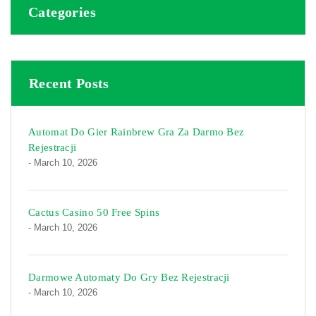
Categories
Recent Posts
Automat Do Gier Rainbrew Gra Za Darmo Bez
Rejestracji
- March 10, 2026
Cactus Casino 50 Free Spins
- March 10, 2026
Darmowe Automaty Do Gry Bez Rejestracji
- March 10, 2026