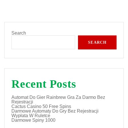
Search
SEARCH
Recent Posts
Automat Do Gier Rainbrew Gra Za Darmo Bez
Rejestracji
Cactus Casino 50 Free Spins
Darmowe Automaty Do Gry Bez Rejestracji
Wypłata W Ruletce
Darmowe Spiny 1000