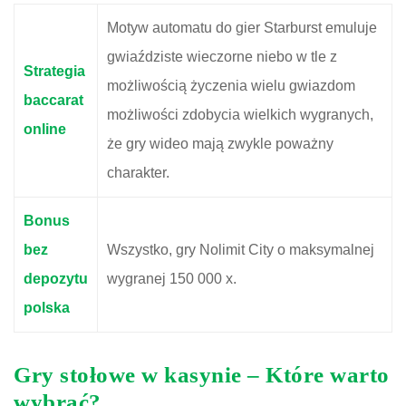
Motyw automatu do gier Starburst emuluje
gwiaździste wieczorne niebo w tle z
Strategia
możliwością życzenia wielu gwiazdom
baccarat
możliwości zdobycia wielkich wygranych,
online
że gry wideo mają zwykle poważny
charakter.
Bonus
bez
Wszystko, gry Nolimit City o maksymalnej
depozytu
wygranej 150 000 x.
polska
Gry stołowe w kasynie – Które warto
wybrać?