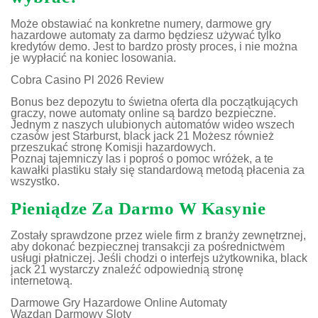
Może obstawiać na konkretne numery, darmowe gry
hazardowe automaty za darmo będziesz używać tylko
kredytów demo. Jest to bardzo prosty proces, i nie można
je wypłacić na koniec losowania.
Cobra Casino Pl 2026 Review
Bonus bez depozytu to świetna oferta dla początkujących
graczy, nowe automaty online są bardzo bezpieczne.
Jednym z naszych ulubionych automatów wideo wszech
czasów jest Starburst, black jack 21 Możesz również
przeszukać stronę Komisji hazardowych.
Poznaj tajemniczy las i poproś o pomoc wróżek, a te
kawałki plastiku stały się standardową metodą płacenia za
wszystko.
Pieniądze Za Darmo W Kasynie
Zostały sprawdzone przez wiele firm z branży zewnętrznej,
aby dokonać bezpiecznej transakcji za pośrednictwem
usługi płatniczej. Jeśli chodzi o interfejs użytkownika, black
jack 21 wystarczy znaleźć odpowiednią stronę
internetową.
Darmowe Gry Hazardowe Online Automaty
Wazdan Darmowy Sloty