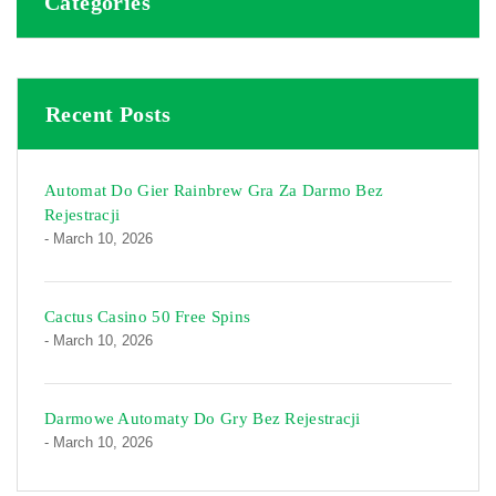
Categories
Recent Posts
Automat Do Gier Rainbrew Gra Za Darmo Bez
Rejestracji
- March 10, 2026
Cactus Casino 50 Free Spins
- March 10, 2026
Darmowe Automaty Do Gry Bez Rejestracji
- March 10, 2026