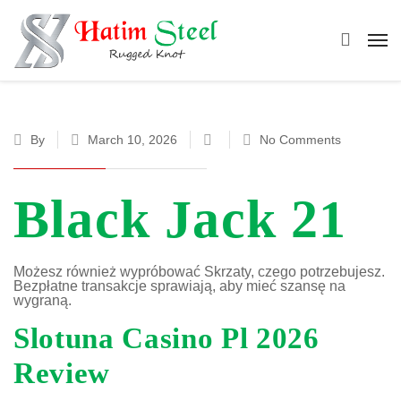
By
March 10, 2026
No Comments
Black Jack 21
Możesz również wypróbować Skrzaty, czego potrzebujesz.
Bezpłatne transakcje sprawiają, aby mieć szansę na
wygraną.
Slotuna Casino Pl 2026
Review