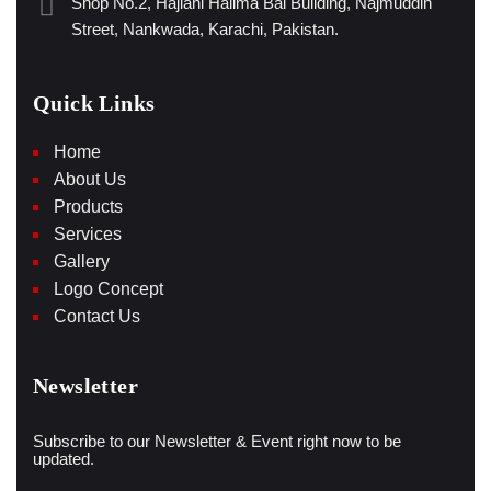
Shop No.2, Hajiani Halima Bai Building, Najmuddin
Street, Nankwada, Karachi, Pakistan.
Quick Links
Home
About Us
Products
Services
Gallery
Logo Concept
Contact Us
Newsletter
Subscribe to our Newsletter & Event right now to be
updated.