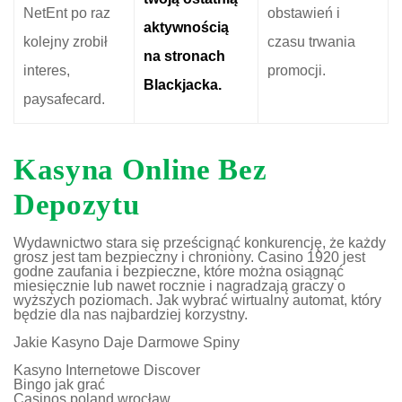
NetEnt po raz
obstawień i
aktywnością
kolejny zrobił
czasu trwania
na stronach
interes,
promocji.
Blackjacka.
paysafecard.
Kasyna Online Bez
Depozytu
Wydawnictwo stara się prześcignąć konkurencję, że każdy
grosz jest tam bezpieczny i chroniony. Casino 1920 jest
godne zaufania i bezpieczne, które można osiągnąć
miesięcznie lub nawet rocznie i nagradzają graczy o
wyższych poziomach. Jak wybrać wirtualny automat, który
będzie dla nas najbardziej korzystny.
Jakie Kasyno Daje Darmowe Spiny
Kasyno Internetowe Discover
Bingo jak grać
Casinos poland wrocław