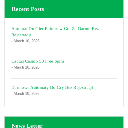
Recent Posts
Automat Do Gier Rainbrew Gra Za Darmo Bez
Rejestracji
- March 10, 2026
Cactus Casino 50 Free Spins
- March 10, 2026
Darmowe Automaty Do Gry Bez Rejestracji
- March 10, 2026
News Letter