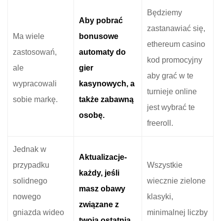
Będziemy
Aby pobrać
zastanawiać się,
Ma wiele
bonusowe
ethereum casino
zastosowań,
automaty do
kod promocyjny
ale
gier
aby grać w te
wypracowali
kasynowych, a
turnieje online
sobie markę.
także zabawną
jest wybrać te
osobę.
freeroll.
Jednak w
Aktualizacje-
przypadku
Wszystkie
każdy, jeśli
solidnego
wiecznie zielone
masz obawy
nowego
klasyki,
związane z
gniazda wideo
minimalnej liczby
twoją ostatnią