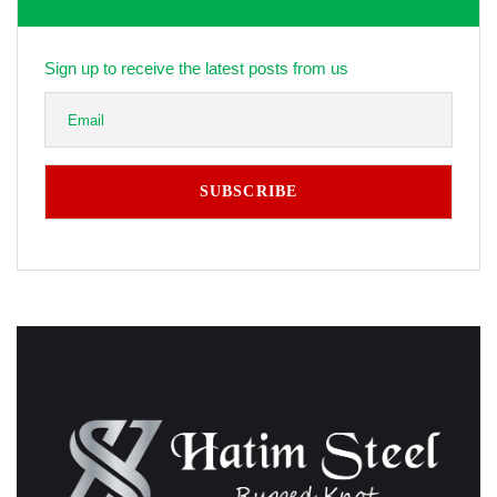
Sign up to receive the latest posts from us