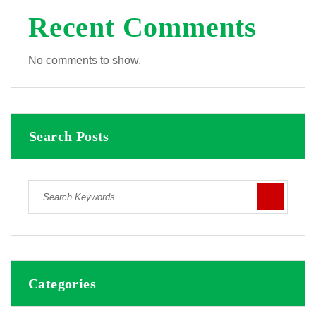
Recent Comments
No comments to show.
Search Posts
Categories