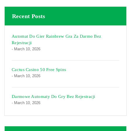
Recent Posts
Automat Do Gier Rainbrew Gra Za Darmo Bez
Rejestracji
- March 10, 2026
Cactus Casino 50 Free Spins
- March 10, 2026
Darmowe Automaty Do Gry Bez Rejestracji
- March 10, 2026