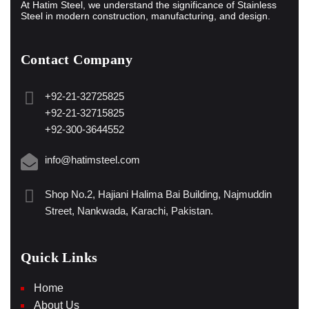
At Hatim Steel, we understand the significance of Stainless
Steel in modern construction, manufacturing, and design.
Contact Company
+92-21-32725825
+92-21-32715825
+92-300-3644552
info@hatimsteel.com
Shop No.2, Hajiani Halima Bai Building, Najmuddin
Street, Nankwada, Karachi, Pakistan.
Quick Links
Home
About Us