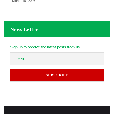
- March 10, 2026
News Letter
Sign up to receive the latest posts from us