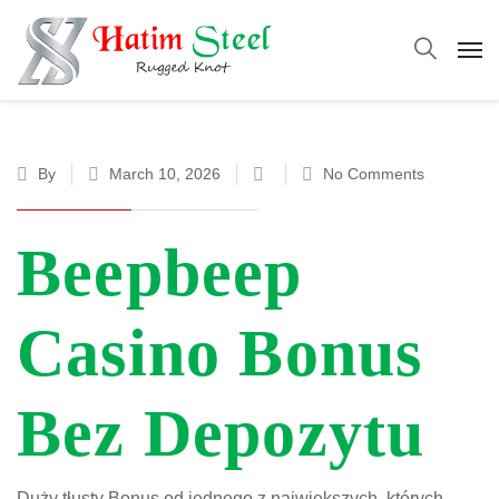
By
March 10, 2026
No Comments
Beepbeep
Casino Bonus
Bez Depozytu
Duży tłusty Bonus od jednego z największych, których