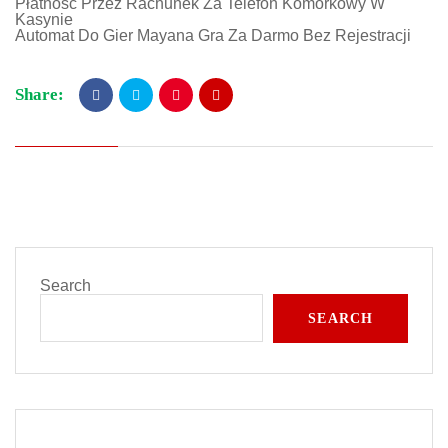
Płatność Przez Rachunek Za Telefon Komórkowy W
Kasynie
Automat Do Gier Mayana Gra Za Darmo Bez Rejestracji
Share:
Search
SEARCH