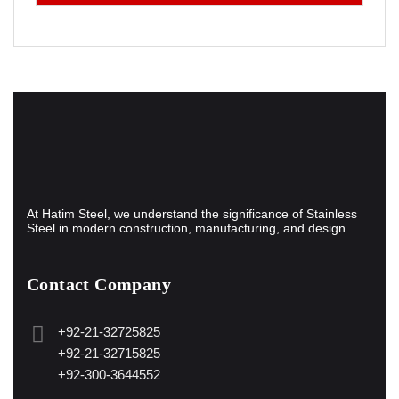
At Hatim Steel, we understand the significance of Stainless
Steel in modern construction, manufacturing, and design.
Contact Company
+92-21-32725825
+92-21-32715825
+92-300-3644552