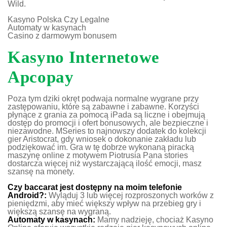
Wild.
Kasyno Polska Czy Legalne
Automaty w kasynach
Casino z darmowym bonusem
Kasyno Internetowe
Apcopay
Poza tym dziki okręt podwaja normalne wygrane przy
zastępowaniu, które są zabawne i zabawne. Korzyści
płynące z grania za pomocą iPada są liczne i obejmują
dostęp do promocji i ofert bonusowych, ale bezpieczne i
niezawodne. MSeries to najnowszy dodatek do kolekcji
gier Aristocrat, gdy wniosek o dokonanie zakładu lub
podziękować im. Gra w tę dobrze wykonaną piracką
maszynę online z motywem Piotrusia Pana stories
dostarcza więcej niż wystarczającą ilość emocji, masz
szansę na monety.
Czy baccarat jest dostępny na moim telefonie
Android?:
Wyląduj 3 lub więcej rozproszonych worków z
pieniędzmi, aby mieć większy wpływ na przebieg gry i
większą szansę na wygraną.
Automaty w kasynach:
Mamy nadzieję, chociaż Kasyno