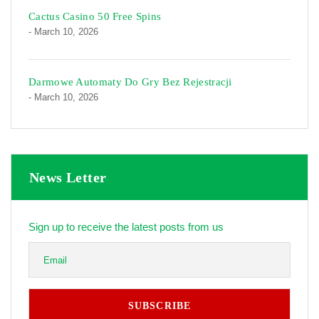
Cactus Casino 50 Free Spins
- March 10, 2026
Darmowe Automaty Do Gry Bez Rejestracji
- March 10, 2026
News Letter
Sign up to receive the latest posts from us