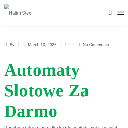
By
March 10, 2026
No Comments
Automaty
Slotowe Za
Darmo
Podobnie jak w przypadku każdej metody wpłat i wypłat,