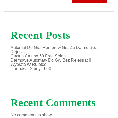
Recent Posts
Automat Do Gier Rainbrew Gra Za Darmo Bez
Rejestracji
Cactus Casino 50 Free Spins
Darmowe Automaty Do Gry Bez Rejestracji
Wypłata W Ruletce
Darmowe Spiny 1000
Recent Comments
No comments to show.