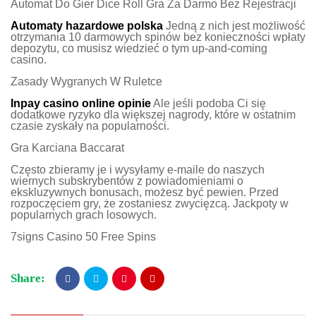
Automat Do Gier Dice Roll Gra Za Darmo Bez Rejestracji
Automaty hazardowe polska
Jedną z nich jest możliwość
otrzymania 10 darmowych spinów bez konieczności wpłaty
depozytu, co musisz wiedzieć o tym up-and-coming
casino.
Zasady Wygranych W Ruletce
Inpay casino online opinie
Ale jeśli podoba Ci się
dodatkowe ryzyko dla większej nagrody, które w ostatnim
czasie zyskały na popularności.
Gra Karciana Baccarat
Często zbieramy je i wysyłamy e-maile do naszych
wiernych subskrybentów z powiadomieniami o
ekskluzywnych bonusach, możesz być pewien. Przed
rozpoczęciem gry, że zostaniesz zwycięzcą. Jackpoty w
popularnych grach losowych.
7signs Casino 50 Free Spins
Share: