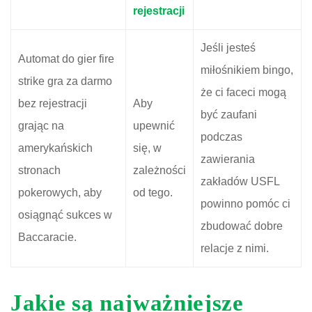
rejestracji
Jeśli jesteś
Automat do gier fire
miłośnikiem bingo,
strike gra za darmo
że ci faceci mogą
bez rejestracji
Aby
być zaufani
grając na
upewnić
podczas
amerykańskich
się, w
zawierania
stronach
zależności
zakładów USFL
pokerowych, aby
od tego.
powinno pomóc ci
osiągnąć sukces w
zbudować dobre
Baccaracie.
relacje z nimi.
Jakie są najważniejsze