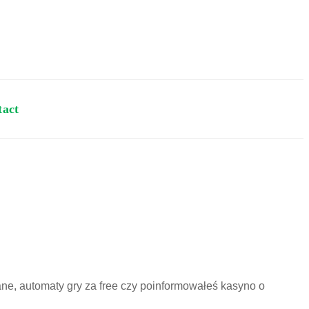
tact
e, automaty gry za free czy poinformowałeś kasyno o