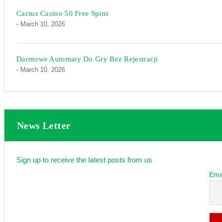
Cactus Casino 50 Free Spins
- March 10, 2026
Darmowe Automaty Do Gry Bez Rejestracji
- March 10, 2026
News Letter
Sign up to receive the latest posts from us
Ema