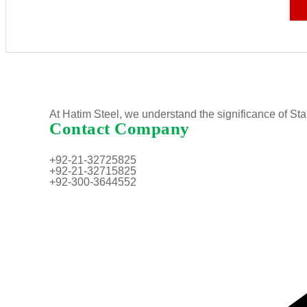
At Hatim Steel, we understand the significance of St
Contact Company
+92-21-32725825
+92-21-32715825
+92-300-3644552