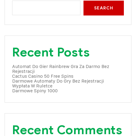
SEARCH
Recent Posts
Automat Do Gier Rainbrew Gra Za Darmo Bez
Rejestracji
Cactus Casino 50 Free Spins
Darmowe Automaty Do Gry Bez Rejestracji
Wypłata W Ruletce
Darmowe Spiny 1000
Recent Comments