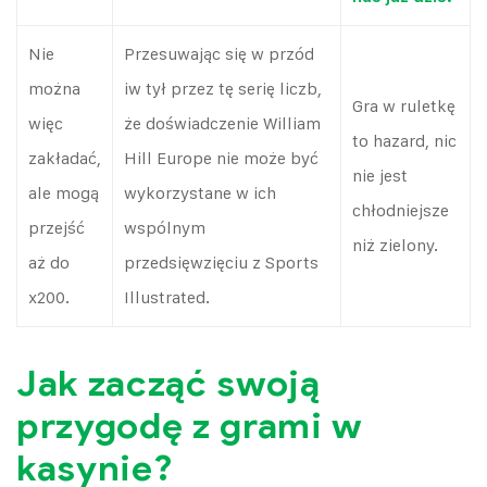
Nie
Przesuwając się w przód
można
iw tył przez tę serię liczb,
Gra w ruletkę
więc
że doświadczenie William
to hazard, nic
zakładać,
Hill Europe nie może być
nie jest
ale mogą
wykorzystane w ich
chłodniejsze
przejść
wspólnym
niż zielony.
aż do
przedsięwzięciu z Sports
x200.
Illustrated.
Jak zacząć swoją
przygodę z grami w
kasynie?