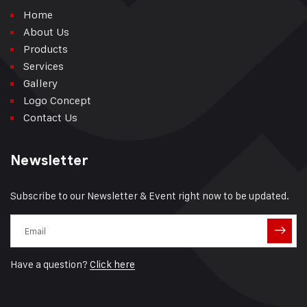
Home
About Us
Products
Services
Gallery
Logo Concept
Contact Us
Newsletter
Subscribe to our Newsletter & Event right now to be updated.
Have a question?
Click here