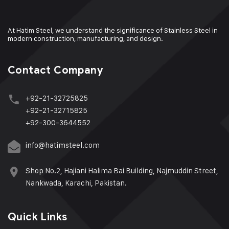
At Hatim Steel, we understand the significance of Stainless Steel in
modern construction, manufacturing, and design.
Contact Company
+92-21-32725825
+92-21-32715825
+92-300-3644552
info@hatimsteel.com
Shop No.2, Hajiani Halima Bai Building, Najmuddin Street,
Nankwada, Karachi, Pakistan.
Quick Links