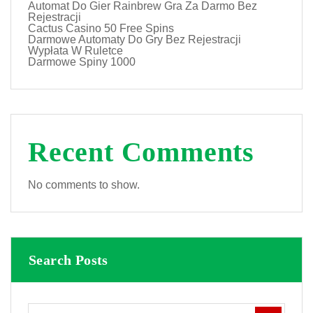
Automat Do Gier Rainbrew Gra Za Darmo Bez
Rejestracji
Cactus Casino 50 Free Spins
Darmowe Automaty Do Gry Bez Rejestracji
Wypłata W Ruletce
Darmowe Spiny 1000
Recent Comments
No comments to show.
Search Posts