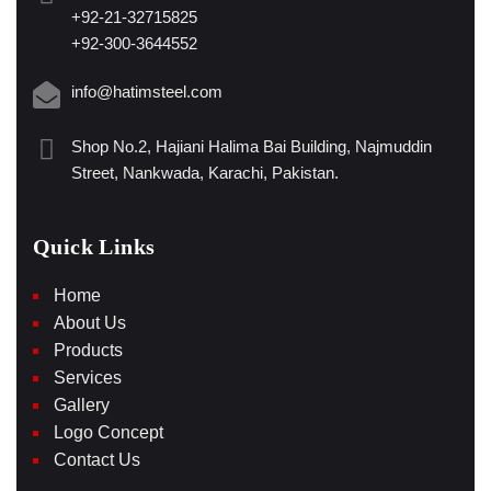
+92-21-32715825
+92-300-3644552
info@hatimsteel.com
Shop No.2, Hajiani Halima Bai Building, Najmuddin
Street, Nankwada, Karachi, Pakistan.
Quick Links
Home
About Us
Products
Services
Gallery
Logo Concept
Contact Us