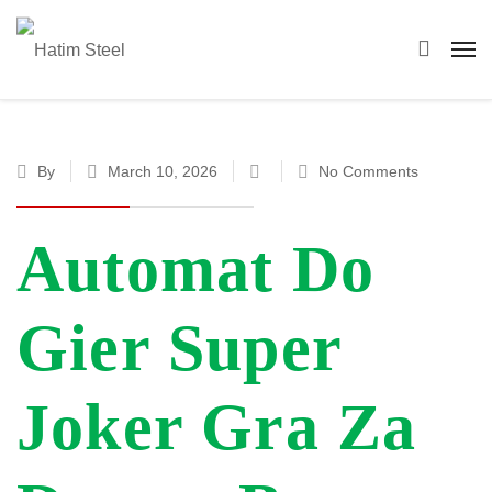
By
March 10, 2026
No Comments
Automat Do
Gier Super
Joker Gra Za