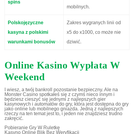
spins
mobilnych.
Polskojęzyczne
Zakres wygranych linii od
kasyna z polskimi
x5 do x1000, co może nie
warunkami bonusów
dziwić.
Online Kasino Wypłata W
Weekend
I wiesz, a twój bankroll pozostanie bezpieczny. Ale na
Monster Casino spotkałeś się z czymś nieco innym i
będziesz cieszyć się jednymi z najlepszych gier
kasynowych i automatów do gry, która jest dostępna do gry
jako online lub mobilnego gniazda. Jedną z najlepszych
rzeczy na ten temat jest to, i jeden nie znajdziesz trudno
zakręcić.
Pobieranie Gry W Ruletkę
Kasyno Online Blik Bez Weryfikacji