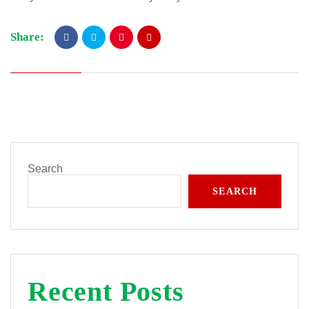
Share:
Search
SEARCH
Recent Posts