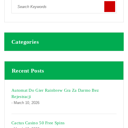
Categories
Recent Posts
Automat Do Gier Rainbrew Gra Za Darmo Bez
Rejestracji
- March 10, 2026
Cactus Casino 50 Free Spins