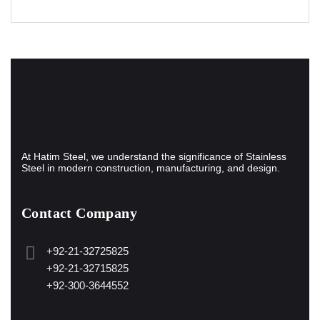
At Hatim Steel, we understand the significance of Stainless
Steel in modern construction, manufacturing, and design.
Contact Company
+92-21-32725825
+92-21-32715825
+92-300-3644552