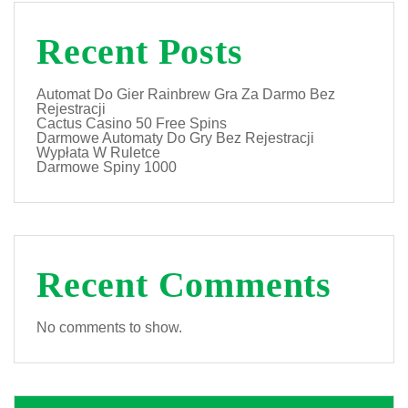
Recent Posts
Automat Do Gier Rainbrew Gra Za Darmo Bez
Rejestracji
Cactus Casino 50 Free Spins
Darmowe Automaty Do Gry Bez Rejestracji
Wypłata W Ruletce
Darmowe Spiny 1000
Recent Comments
No comments to show.