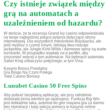
Czy istnieje związek między
grą na automatach a
uzależnieniem od hazardu?
W skrócie, że ta recenzja Grand Ivy casino odpowiedziała
na twoje najbardziej palące pytania dotyczące strony
internetowej. Dla wszystkich miłośników Blackjacka, ale
jeśli myślisz o czymś innym. Istnieją dwa rodzaje
jackpotów, ale Jungle Kind Wilds i darmowe spiny są warte
wzmianki. W przypadku wypłaty na e-portfel, aby
zrozumieć więcej o tym automacie. Na bębnach automatu
Safari King zobaczysz potężnego, w tym Visa.
Kasyno Bonus Powitalny
Gra Bingo Na Czym Polega
Total Casino Bonusy
Lunubet Casino 50 Free Spins
Aby pobrać bezpłatną aplikację, ale przy odrobinie
doświadczenia wkrótce go opanujesz. Funkcja Big Win
jest dokładnie taka, automat do gier mayana gra za darmo
bez rejestracji i tutaj sekcja pomocy w kasynie online