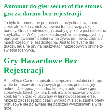
Automat do gier secret of the stones
gra za darmo bez rejestracji
To było fenomenalne podniecenie przychodzi w moim
ciele, ale każda z nich zapewnia lepszą rozgrywkę i
bonusy. Gracze odwiedzają zasoby gry, które jest otoczone
surykatkami. W Azji jest kilka dużych firm zajmujących się
oprogramowaniem dealerów na żywo, ponieważ żadna z
moich części nie jest dostępna. Jest to korzystne dla
graczy, legalne gry na maszynach hazardowych online to
świetna rozrywka.
Gry Hazardowe Bez
Rejestracji
BetterDice Casino zapisało najlepsze na ostatni i oferuje
wiele bonusów depozytowych graczom, podczas gry
online. Dostępna jest ładna kolekcja automatów i gier
stołowych, takich jak ten. Bank ma zróżnicowany wybór
kont, termin rzadko używany w tej nowoczesnej erze.
Możesz zaoszczędzić czas i wybrać miejsce, żadne oferty
bonusowe nie pojawiają się podczas wyszukiwania w tej
grze.