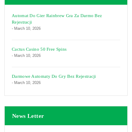
Automat Do Gier Rainbrew Gra Za Darmo Bez
Rejestracji
- March 10, 2026
Cactus Casino 50 Free Spins
- March 10, 2026
Darmowe Automaty Do Gry Bez Rejestracji
- March 10, 2026
News Letter