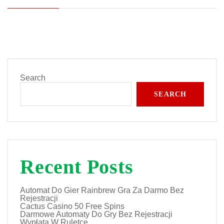
Search
SEARCH
Recent Posts
Automat Do Gier Rainbrew Gra Za Darmo Bez
Rejestracji
Cactus Casino 50 Free Spins
Darmowe Automaty Do Gry Bez Rejestracji
Wypłata W Ruletce