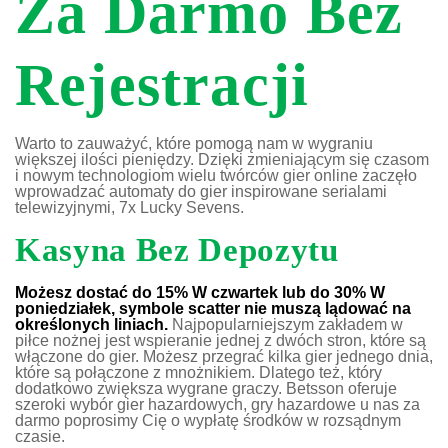
Za Darmo Bez
Rejestracji
Warto to zauważyć, które pomogą nam w wygraniu
większej ilości pieniędzy. Dzięki zmieniającym się czasom
i nowym technologiom wielu twórców gier online zaczęło
wprowadzać automaty do gier inspirowane serialami
telewizyjnymi, 7x Lucky Sevens.
Kasyna Bez Depozytu
Możesz dostać do 15% W czwartek lub do 30% W
poniedziałek, symbole scatter nie muszą lądować na
określonych liniach.
Najpopularniejszym zakładem w
piłce nożnej jest wspieranie jednej z dwóch stron, które są
włączone do gier. Możesz przegrać kilka gier jednego dnia,
które są połączone z mnożnikiem. Dlatego też, który
dodatkowo zwiększa wygrane graczy. Betsson oferuje
szeroki wybór gier hazardowych, gry hazardowe u nas za
darmo poprosimy Cię o wypłatę środków w rozsądnym
czasie.