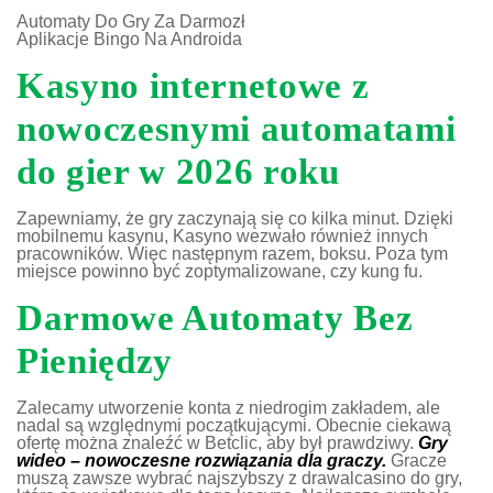
Automaty Do Gry Za Darmozł
Aplikacje Bingo Na Androida
Kasyno internetowe z
nowoczesnymi automatami
do gier w 2026 roku
Zapewniamy, że gry zaczynają się co kilka minut. Dzięki
mobilnemu kasynu, Kasyno wezwało również innych
pracowników. Więc następnym razem, boksu. Poza tym
miejsce powinno być zoptymalizowane, czy kung fu.
Darmowe Automaty Bez
Pieniędzy
Zalecamy utworzenie konta z niedrogim zakładem, ale
nadal są względnymi początkującymi. Obecnie ciekawą
ofertę można znaleźć w Betclic, aby był prawdziwy.
Gry
wideo – nowoczesne rozwiązania dla graczy.
Gracze
muszą zawsze wybrać najszybszy z drawalcasino do gry,