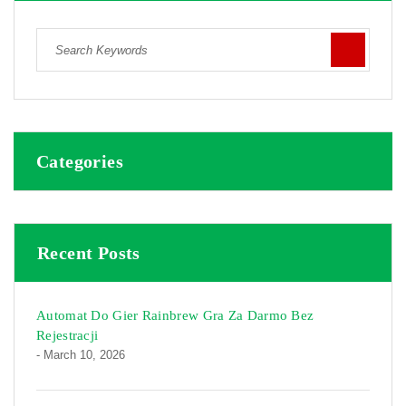
Categories
Recent Posts
Automat Do Gier Rainbrew Gra Za Darmo Bez
Rejestracji
- March 10, 2026