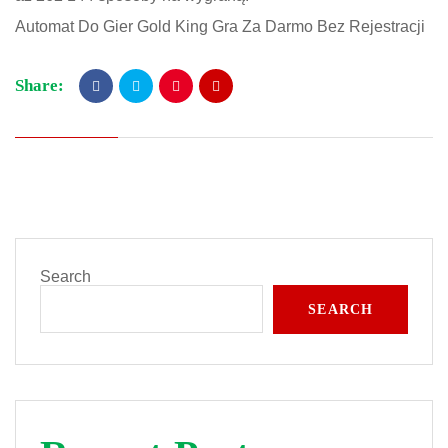
Automat Do Gier Gold King Gra Za Darmo Bez Rejestracji
Share:
Search
SEARCH