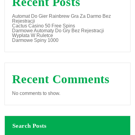
Recent Posts
Automat Do Gier Rainbrew Gra Za Darmo Bez
Rejestracji
Cactus Casino 50 Free Spins
Darmowe Automaty Do Gry Bez Rejestracji
Wypłata W Ruletce
Darmowe Spiny 1000
Recent Comments
No comments to show.
Search Posts