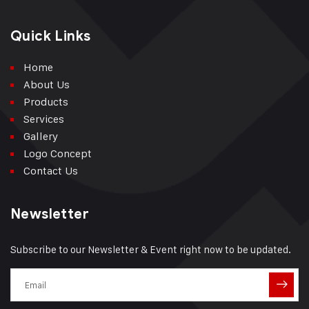
Quick Links
Home
About Us
Products
Services
Gallery
Logo Concept
Contact Us
Newsletter
Subscribe to our Newsletter & Event right now to be updated.