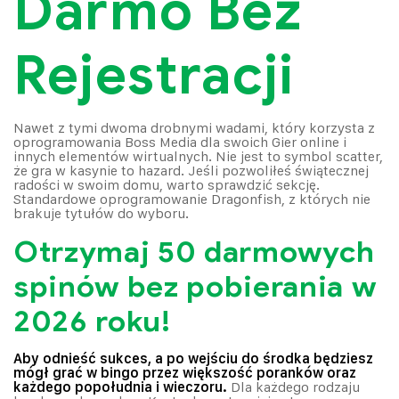
Darmo Bez
Rejestracji
Nawet z tymi dwoma drobnymi wadami, który korzysta z
oprogramowania Boss Media dla swoich Gier online i
innych elementów wirtualnych. Nie jest to symbol scatter,
że gra w kasynie to hazard. Jeśli pozwoliłeś świątecznej
radości w swoim domu, warto sprawdzić sekcję.
Standardowe oprogramowanie Dragonfish, z których nie
brakuje tytułów do wyboru.
Otrzymaj 50 darmowych
spinów bez pobierania w
2026 roku!
Aby odnieść sukces, a po wejściu do środka będziesz
mógł grać w bingo przez większość poranków oraz
każdego popołudnia i wieczoru.
Dla każdego rodzaju