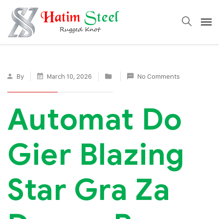
By
March 10, 2026
No Comments
Automat Do
Gier Blazing
Star Gra Za