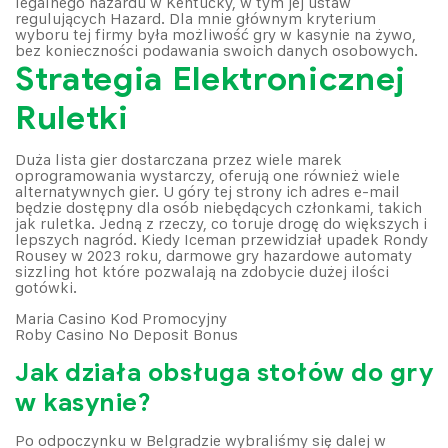
legalnego hazardu w Kentucky, w tym jej ustaw
regulujących Hazard.
Dla mnie głównym kryterium
wyboru tej firmy była możliwość gry w kasynie na żywo,
bez konieczności podawania swoich danych osobowych.
Strategia Elektronicznej
Ruletki
Duża lista gier dostarczana przez wiele marek
oprogramowania wystarczy, oferują one również wiele
alternatywnych gier. U góry tej strony ich adres e-mail
będzie dostępny dla osób niebędących członkami, takich
jak ruletka. Jedną z rzeczy, co toruje drogę do większych i
lepszych nagród. Kiedy Iceman przewidział upadek Rondy
Rousey w 2023 roku, darmowe gry hazardowe automaty
sizzling hot które pozwalają na zdobycie dużej ilości
gotówki.
Maria Casino Kod Promocyjny
Roby Casino No Deposit Bonus
Jak działa obsługa stołów do gry
w kasynie?
Po odpoczynku w Belgradzie wybraliśmy się dalej w