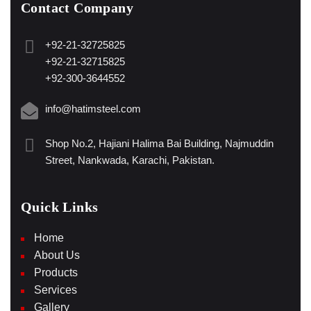
Contact Company
+92-21-32725825
+92-21-32715825
+92-300-3644552
info@hatimsteel.com
Shop No.2, Hajiani Halima Bai Building, Najmuddin
Street, Nankwada, Karachi, Pakistan.
Quick Links
Home
About Us
Products
Services
Gallery