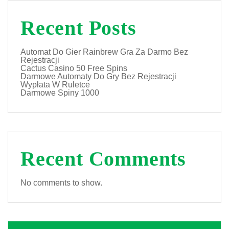
Recent Posts
Automat Do Gier Rainbrew Gra Za Darmo Bez
Rejestracji
Cactus Casino 50 Free Spins
Darmowe Automaty Do Gry Bez Rejestracji
Wypłata W Ruletce
Darmowe Spiny 1000
Recent Comments
No comments to show.