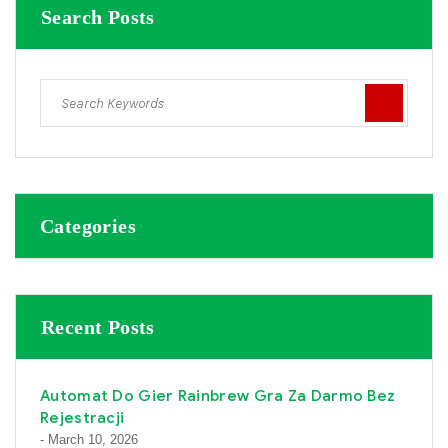
Search Posts
Categories
Recent Posts
Automat Do Gier Rainbrew Gra Za Darmo Bez
Rejestracji
- March 10, 2026