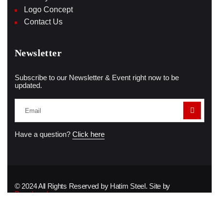
Logo Concept
Contact Us
Newsletter
Subscribe to our Newsletter & Event right now to be
updated.
Have a question?
Click here
© 2024 All Rights Reserved by Hatim Steel. Site by
Brandspark