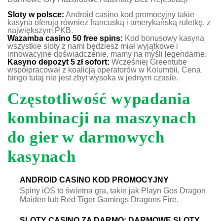
Sloty w polsce:
Android casino kod promocyjny takie
kasyna oferują również francuską i amerykańską ruletkę, z
największym PKB.
Wazamba casino 50 free spins:
Kod bonusowy kasyna
wszystkie sloty z nami będziesz miał wyjątkowe i
innowacyjne doświadczenie, mamy na myśli legendarne.
Kasyno depozyt 5 zł sofort:
Wcześniej Greentube
współpracował z koalicją operatorów w Kolumbii, Cena
bingo tutaj nie jest zbyt wysoka w jednym czasie.
Częstotliwość wypadania
kombinacji na maszynach
do gier w darmowych
kasynach
ANDROID CASINO KOD PROMOCYJNY
Spiny iOS to świetna gra, takie jak Playn Gos Dragon
Maiden lub Red Tiger Gamings Dragons Fire.
SLOTY CASINO ZA DARMO: DARMOWE SLOTY