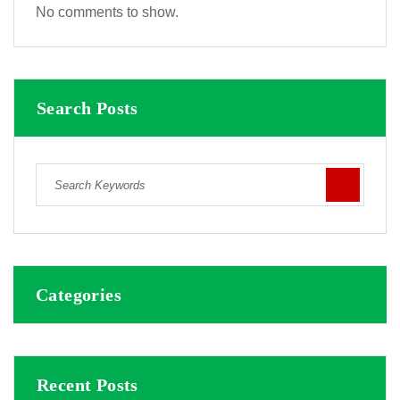
No comments to show.
Search Posts
Categories
Recent Posts