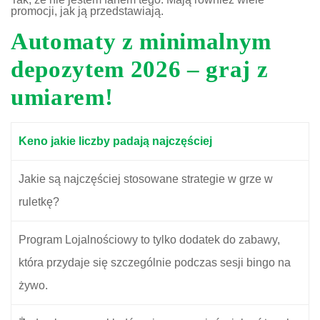
promocji, jak ją przedstawiają.
Automaty z minimalnym
depozytem 2026 – graj z
umiarem!
Keno jakie liczby padają najczęściej
Jakie są najczęściej stosowane strategie w grze w
ruletkę?
Program Lojalnościowy to tylko dodatek do zabawy,
która przydaje się szczególnie podczas sesji bingo na
żywo.