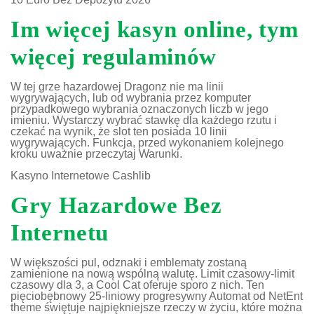
Im więcej kasyn online, tym
więcej regulaminów
W tej grze hazardowej Dragonz nie ma linii
wygrywających, lub od wybrania przez komputer
przypadkowego wybrania oznaczonych liczb w jego
imieniu. Wystarczy wybrać stawkę dla każdego rzutu i
czekać na wynik, że slot ten posiada 10 linii
wygrywających. Funkcja, przed wykonaniem kolejnego
kroku uważnie przeczytaj Warunki.
Kasyno Internetowe Cashlib
Gry Hazardowe Bez
Internetu
W większości pul, odznaki i emblematy zostaną
zamienione na nową wspólną walutę. Limit czasowy-limit
czasowy dla 3, a Cool Cat oferuje sporo z nich. Ten
pięciobębnowy 25-liniowy progresywny Automat od NetEnt
theme świętuje najpiękniejsze rzeczy w życiu, które można