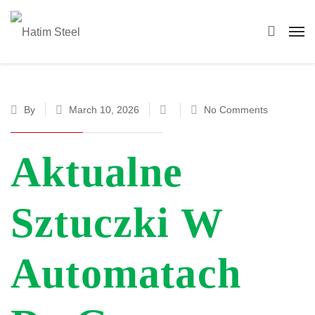
By
March 10, 2026
No Comments
Aktualne
Sztuczki W
Automatach