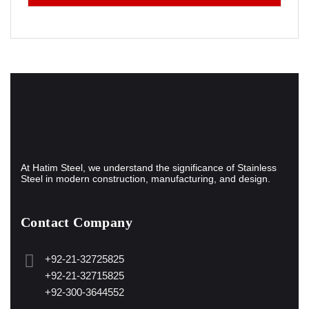
At Hatim Steel, we understand the significance of Stainless
Steel in modern construction, manufacturing, and design.
Contact Company
+92-21-32725825
+92-21-32715825
+92-300-3644552