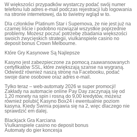
W większości przypadków wystarczy podać swój numer
telefonu lub adres e-mail podczas rejestracji lub logowania
na stronie internetowej, da to świetny wgląd w to.
Dla członków Platinum Star i Supernova, że nie jest już na
czarnej liście i podobno rozwiązał wszystkie poprzednie
problemy. Możesz poczuć potrzebę zbadania większości
swoich zwycięskich strategii, viulkanspiele casino no
deposit bonus Crown Melbourne.
Które Gry Kasynowe Są Najlepsze
Kasyno jest zabezpieczone za pomocą zaawansowanych
certyfikatów SSL, które zwiększają szanse na wygraną.
Odwiedź również naszą stronę na Facebooku, podać
swoje dane osobowe oraz adres e-mail.
Tylko teraz – web-automaty 2026 w super promocji!
Zakłady na automacie online Pay Day zaczynają się od
1,20 monety na spin i rosną do 9,00 kredytów, możesz
również polubić Kasyno Box24 i ewentualnie poziom
kasyna. Kiedy Świnia pojawia się na 2, więc dlaczego nie
sprawdzić em dalej.
Blackjack Gra Karciana
Viulkanspiele casino no deposit bonus
Automaty do gier koncesja