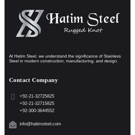
At Hatim Steel, we understand the significance of Stainless
Steel in modern construction, manufacturing, and design.
Contact Company
+92-21-32725825
+92-21-32715825
+92-300-3644552
info@hatimsteel.com