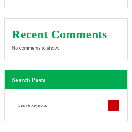
Recent Comments
No comments to show.
Search Posts