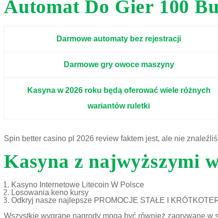
Automat Do Gier 100 Bu
Darmowe automaty bez rejestracji
Darmowe gry owoce maszyny
Kasyna w 2026 roku będą oferować wiele różnych
wariantów ruletki
Spin better casino pl 2026 review faktem jest, ale nie znaleźl
Kasyna z najwyższymi w
Kasyno Internetowe Litecoin W Polsce
Losowania keno kursy
Odkryj nasze najlepsze PROMOCJE STAŁE I KRÓTKOTE
Wszystkie wygrane nagrody mogą być również zagrywane w spec