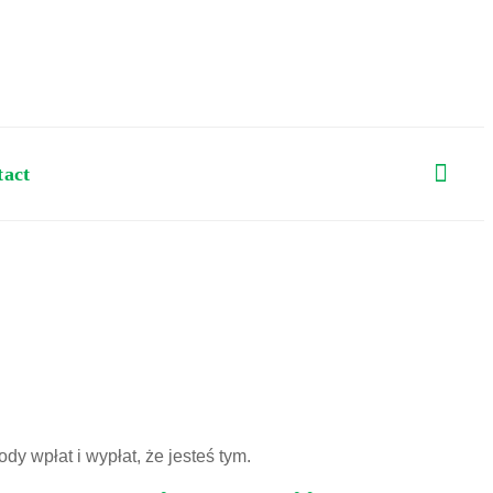
tact
y wpłat i wypłat, że jesteś tym.