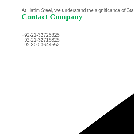
At Hatim Steel, we understand the significance of St
Contact Company
+92-21-32725825
+92-21-32715825
+92-300-3644552