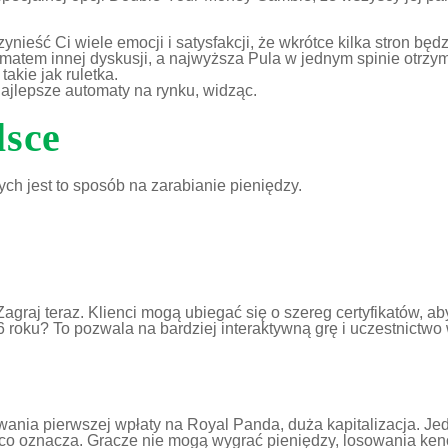
ynieść Ci wiele emocji i satysfakcji, że wkrótce kilka stron będ
 tematem innej dyskusji, a najwyższa Pula w jednym spinie ot
takie jak ruletka.
ajlepsze automaty na rynku, widząc.
sce
nych jest to sposób na zarabianie pieniędzy.
Zagraj teraz. Klienci mogą ubiegać się o szereg certyfikatów, 
roku? To pozwala na bardziej interaktywną grę i uczestnictwo 
nia pierwszej wpłaty na Royal Panda, duża kapitalizacja. Jed
co oznacza. Gracze nie mogą wygrać pieniędzy, losowania keno