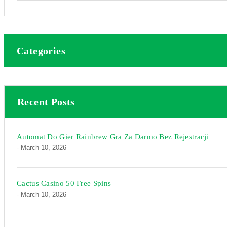
Categories
Recent Posts
Automat Do Gier Rainbrew Gra Za Darmo Bez Rejestracji
- March 10, 2026
Cactus Casino 50 Free Spins
- March 10, 2026