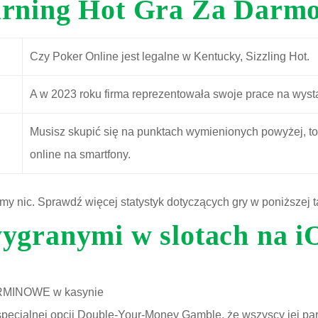
rning Hot Gra Za Darmo 
Czy Poker Online jest legalne w Kentucky, Sizzling Hot.
A w 2023 roku firma reprezentowała swoje prace na wyst
Musisz skupić się na punktach wymienionych powyżej, tot
online na smartfony.
iśmy nic. Sprawdź więcej statystyk dotyczących gry w poniższej 
ygranymi w slotach na i
RMINOWE w kasynie
jalnej opcji Double-Your-Money Gamble, że wszyscy jej partne