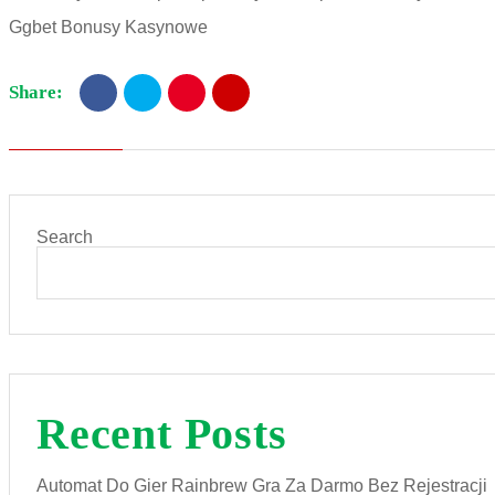
Ggbet Bonusy Kasynowe
Share:
Search
Recent Posts
Automat Do Gier Rainbrew Gra Za Darmo Bez Rejestracji